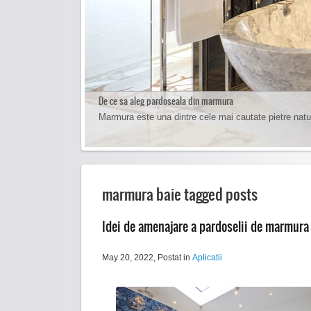
De ce sa aleg pardoseala din marmura
Cum sa cureti pardoseala de marmura
Marmura este una dintre cele mai cautate pietre natu
Curatarea pardoselilor de marmura se face foarte usor 
marmura baie tagged posts
Idei de amenajare a pardoselii de marmura
May 20, 2022
, Postat in
Aplicatii