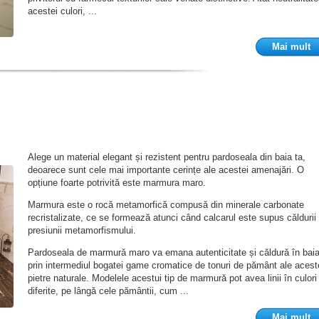
acestei culori, ...
Mai mult
Alege un material elegant și rezistent pentru pardoseala din baia ta,
deoarece sunt cele mai importante cerințe ale acestei amenajări. O
opțiune foarte potrivită este marmura maro.
Marmura este o rocă metamorfică compusă din minerale carbonate
recristalizate, ce se formează atunci când calcarul este supus căldurii 
presiunii metamorfismului.
Pardoseala de marmură maro va emana autenticitate și căldură în baia
prin intermediul bogatei game cromatice de tonuri de pământ ale acest
pietre naturale. Modelele acestui tip de marmură pot avea linii în culori
diferite, pe lângă cele pământii, cum ...
Mai mult