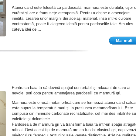
Atunci când este folosită ca pardoseală, marmura este durabilă, ușor 
curățat și are o frumusețe atemporală. Pentru a obține o amenajare
inedită, crearea unor margini din același material, însă într-o culoare
contrastantă, poate fi alegerea ideală pentru pardoselile tale. Am ales
câteva idei de ...
Mai mult
Pentru ca baia ta să devină spațiul confortabil și relaxant de care ai
nevoie, poți opta pentru amenajarea pardoselii cu marmură gri.
Marmura este o rocă metamorfică care se formează atunci când calcar
este supus la temperaturi mari și la presiunea metamorfismului. Este
compusă din minerale carbonate recristalizate, cel mai des întâlnite su
calcitele și dolomitele.
Pardoseala de marmură gri va transforma baia ta într-un spațiu atrăgăto
rafinat. Deși acest tip de marmură are ca fundal clasicul gri, captiveaz
privitorul cu farmecul texturilor sale venate distinctive. Atât neutralitat