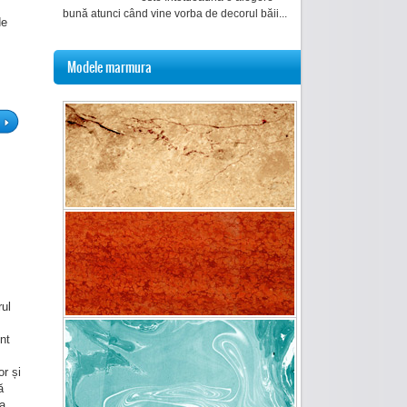
bună atunci când vine vorba de decorul băii...
de
Modele marmura
ul
nt
r și
ă
ea