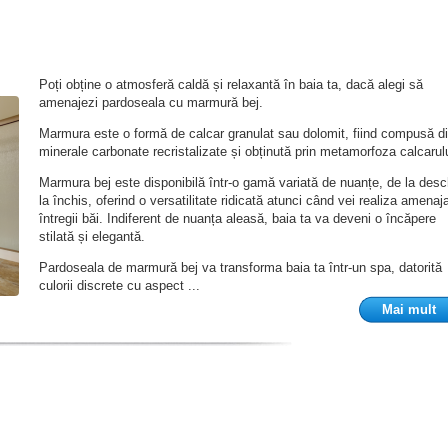
Poți obține o atmosferă caldă și relaxantă în baia ta, dacă alegi să
amenajezi pardoseala cu marmură bej.
Marmura este o formă de calcar granulat sau dolomit, fiind compusă d
minerale carbonate recristalizate și obținută prin metamorfoza calcarulu
Marmura bej este disponibilă într-o gamă variată de nuanțe, de la desc
la închis, oferind o versatilitate ridicată atunci când vei realiza amenaj
întregii băi. Indiferent de nuanța aleasă, baia ta va deveni o încăpere
stilată și elegantă.
Pardoseala de marmură bej va transforma baia ta într-un spa, datorită
culorii discrete cu aspect ...
Mai mult