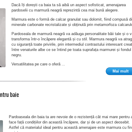
Dacă îți dorești ca baia ta să aibă un aspect sofisticat, amenajarea
pardoselii cu marmură neagră reprezintă cea mai bună alegere.
Marmura este o formă de calcar granulat sau dolomit, fiind compusă d
minerale carbonate recristalizate și obținută prin metamorfoza calcarulu
Pardoseala de marmură neagră va adăuga personalitate băii tale și o 
transforma într-o încăpere elegantă și cu stil. Marmura neagră va atra
cu siguranță toate privirile, prin intermediul contrastului interesant crea
între venaturile albe ce se întind pe toata suprafața marmurei și fondul
negru.
Versatilitatea pe care o oferă ...
Mai mult
ntru baie
Pardoaseala din baia ta are nevoie de o rezistență cât mai mare pentru 
face față condițiilor din această încăpere, dar și de un aspect deosebit.
Astfel că materialul ideal pentru această amenajare este marmura cu fin