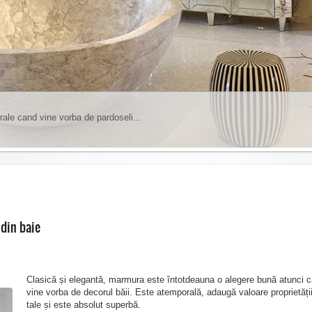
rale cand vine vorba de pardoseli...
insa trebuie sa tineti cont de anumite lucruri...
1
2
3
4
5
6
 din baie
Clasică și elegantă, marmura este întotdeauna o alegere bună atunci 
vine vorba de decorul băii. Este atemporală, adaugă valoare proprietăți
tale și este absolut superbă.