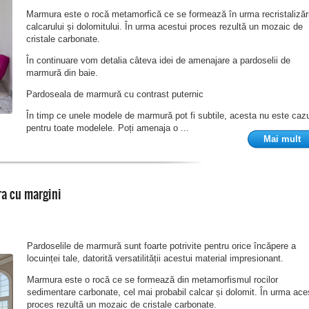
Marmura este o rocă metamorfică ce se formează în urma recristalizări
calcarului și dolomitului. În urma acestui proces rezultă un mozaic de
cristale carbonate.
În continuare vom detalia câteva idei de amenajare a pardoselii de
marmură din baie.
Pardoseala de marmură cu contrast puternic
În timp ce unele modele de marmură pot fi subtile, acesta nu este caz
pentru toate modelele. Poți amenaja o ...
Mai mult
ra cu margini
Pardoselile de marmură sunt foarte potrivite pentru orice încăpere a
locuinței tale, datorită versatilității acestui material impresionant.
Marmura este o rocă ce se formează din metamorfismul rocilor
sedimentare carbonate, cel mai probabil calcar și dolomit. În urma ace
proces rezultă un mozaic de cristale carbonate.