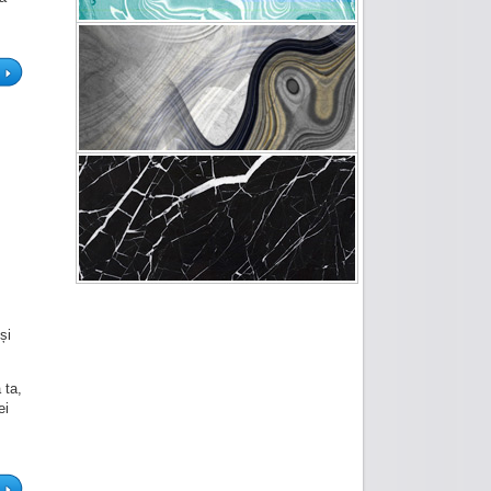
și
 ta,
ei