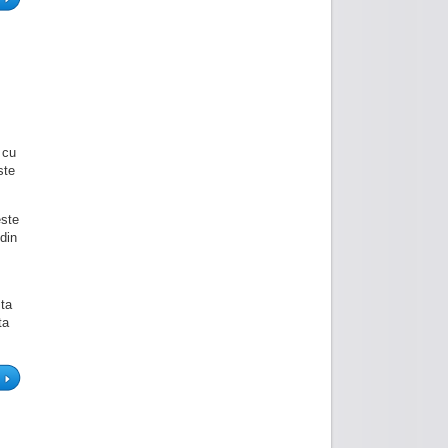
 cu
ste
este
din
 ta
ta