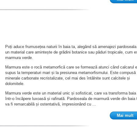
Poți aduce frumusețea naturii în baia ta, alegând să amenajezi pardoseala
un material care amintește de grădini botanice sau păduri tropicale, cum e
marmura verde.
Marmura este o rocă metamorfică care se formează atunci când calcarul 
supus la temperaturi mari și la presiunea metamorfismului. Este compusă 
minerale carbonate recristalizate, cel mai des întâlnite sunt calcitele și
dolomitele.
Marmura verde este un material unic și sofisticat, care va transforma baia
într-o încăpere luxoasă și rafinată. Pardoseala de marmură verde din baia 
va fi remarcabilă și ostentativă, impresionând cu ...
Mai mult