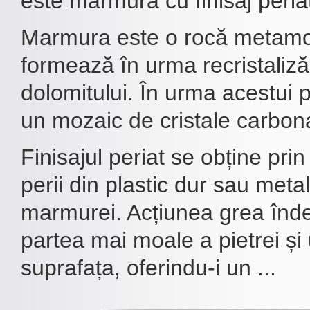
este marmura cu finisaj peria
Marmura este o rocă metamor
formează în urma recristalizări
dolomitului. În urma acestui 
un mozaic de cristale carbon
Finisajul periat se obține pri
perii din plastic dur sau meta
marmurei. Acțiunea grea înd
partea mai moale a pietrei ș
suprafața, oferindu-i un ...