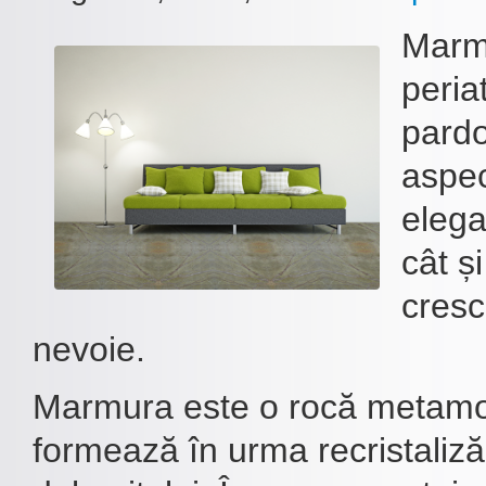
Marmu
peria
pardo
aspec
elega
cât ș
cresc
nevoie.
Marmura este o rocă metamor
formează în urma recristalizări