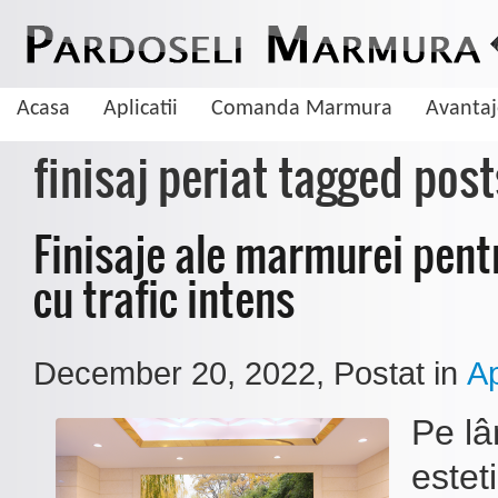
Acasa
Aplicatii
Comanda Marmura
Avanta
finisaj periat tagged post
Finisaje ale marmurei pent
cu trafic intens
December 20, 2022
, Postat in
Ap
Pe lâ
De ce sa aleg pardoseala din marmura
Cum sa cureti pardoseala de marmura
estet
Marmura este una dintre cele mai cautate pietre naturale cand vine vorba 
Curatarea pardoselilor de marmura se face foarte usor insa trebuie sa tinet