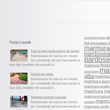
am
amenajare baie
Pavaje si pavele
hol
amenajare li
marmura
Cum sa aleg producatorul de pavaje
pardosea
Pardoaseala din baia ta are nevoie
pardosel
de o rezistență cât mai mare pentru a
finis
face față condițiilor din această în...
marmura
ma
amenajare
Pavaje din piatra
alba
marmura
Pardoaseala din baia ta are nevoie
marmura buca
de o rezistență cât mai mare pentru a
marmura exotic
face față condițiilor din această în...
marmura int
marmura lustrui
Sigilarea pietrelor naturale
marmu
Pardoaseala din baia ta are nevoie
medalion
marmura verde
de o rezistență cât mai mare pentru a