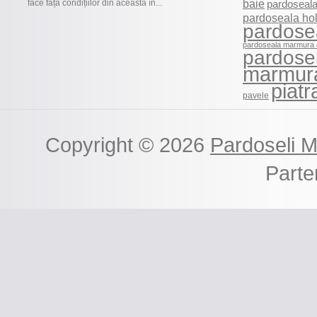
baie
face față condițiilor din această în...
pardoseala
pardoseala ho
pardose
pardoseala marmura 
pardosel
marmur
piatr
pavele
Copyright © 2026
Pardoseli 
Part