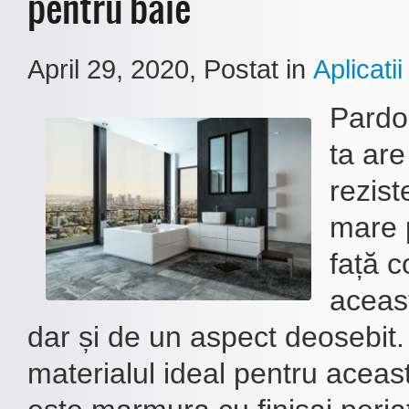
pentru baie
April 29, 2020
, Postat in
Aplicatii
Pardo
ta are
rezist
mare 
față c
aceas
dar și de un aspect deosebit. 
materialul ideal pentru acea