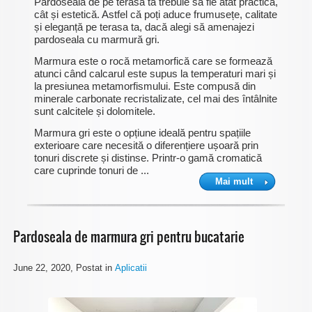
Pardoseala de pe terasa ta trebuie să fie atât practică,
cât și estetică. Astfel că poți aduce frumusețe, calitate
și eleganță pe terasa ta, dacă alegi să amenajezi
pardoseala cu marmură gri.
Marmura este o rocă metamorfică care se formează
atunci când calcarul este supus la temperaturi mari și
la presiunea metamorfismului. Este compusă din
minerale carbonate recristalizate, cel mai des întâlnite
sunt calcitele și dolomitele.
Marmura gri este o opțiune ideală pentru spațiile
exterioare care necesită o diferențiere ușoară prin
tonuri discrete și distinse. Printr-o gamă cromatică
care cuprinde tonuri de ...
Mai mult
Pardoseala de marmura gri pentru bucatarie
June 22, 2020
, Postat in
Aplicatii