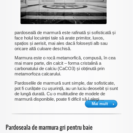
pardoseală de marmură este rafinată și sofisticată și
face holul locuinței tale să arate primitor, luxos,
spațios și aerisit, mai ales dacă folosești alb sau
oricare altă culoare deschisă.
Marmura este o rocă metamorfică, compusă, în cea
mai mare parte, din calcit – forma cristalină a
carbonatului de calciu (CaCO3) și obținută prin
metamorfoza calcarului.
Pardoselile de marmură sunt simple, dar sofisticate,
pot fi curățate cu ușurință, au un luciu deosebit și sunt
de lungă durată. Cu o multitudine de modele de
marmură disponibile, poate fi dificil să-l alegi ...
Mai mult
Pardoseala de marmura gri pentru baie