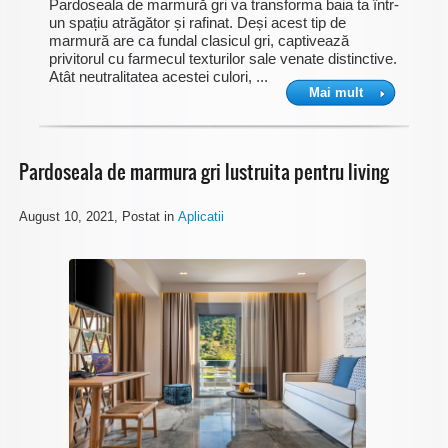
Pardoseala de marmură gri va transforma baia ta într-
un spațiu atrăgător și rafinat. Deși acest tip de
marmură are ca fundal clasicul gri, captivează
privitorul cu farmecul texturilor sale venate distinctive.
Atât neutralitatea acestei culori, ...
Mai mult
Pardoseala de marmura gri lustruita pentru living
August 10, 2021
, Postat in
Aplicatii