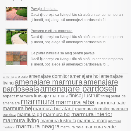
Pavaje din piatra
Dacă îți dorești ca livingul tău să aibă un aer contemporan
și inedit, poți alege să amenajezi pardoseala fol...
Pavarea curtii cu marmura
Dacă îți dorești ca livingul tău să aibă un aer contemporan
și inedit, poți alege să amenajezi pardoseala fol...
Ce piatra naturala sa aleg pentru pavaje
Dacă îți dorești ca livingul tău să aibă un aer contemporan
și inedit, poți alege să amenajezi pardoseala fol...
amenajare hol
amenajare dormitor
amenajare
amenajare baie
amenajare marmura
amenajare
living
amenajare pardoseli
pardoseala
finisaj lustruit
finisaje marmura
aspect marmura
finisaj periat
idei
marmura
marmura alba
marmura baie
amenajare
marmura bej
marmura bucatarie
marmura dormitor
marmura
marmura interior
marmura hol
marmura gri
exotica
marmura living
marmura maro
marmura lustruita
marmura
marmura neagra
marmura verde
marmura rosie
medalion