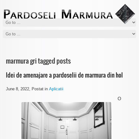
De ce sa aleg pardoseala din marmura
Cum sa cureti pardoseala de marmura
Marmura este una dintre cele mai cautate pietre naturale cand vine
Curatarea pardoselilor de marmura se face foarte usor insa trebuie sa
vorba de pardoseli...
tineti cont de anumite lucruri...
marmura gri tagged posts
Idei de amenajare a pardoselii de marmura din hol
June 8, 2022
, Postat in
Aplicatii
O