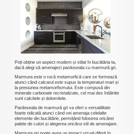
Poți obține un aspect modern și stilat în bucătăria ta,
dacă alegi să amenajezi pardoseala cu marmură gri.
Marmura este o rocă metamorfică care se formează
atunci când calcarul este supus la temperaturi mari și
la presiunea metamorfismului. Este compusă din
minerale carbonate recristalizate, cel mai des întâlnite
sunt calcitele și dolomitele.
Pardoseala de marmură gri va oferi o versatilitate
foarte ridicată atunci când vei amenaja celelalte
elemente din bucătărie, permițând folosirea oricărei
palete de culori și alegerea oricărui stil de amenajare.
Marmura gri poate avea un impact vizual diferit în