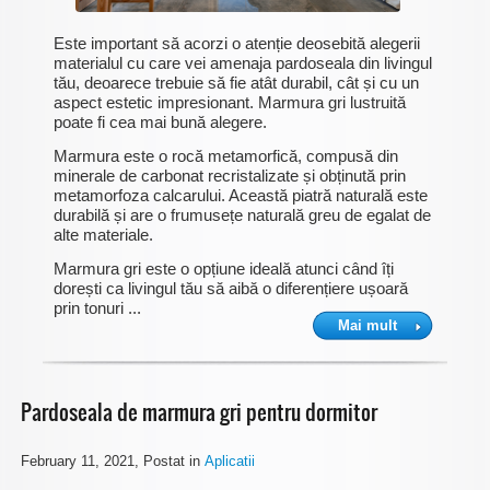
Este important să acorzi o atenție deosebită alegerii
materialul cu care vei amenaja pardoseala din livingul
tău, deoarece trebuie să fie atât durabil, cât și cu un
aspect estetic impresionant. Marmura gri lustruită
poate fi cea mai bună alegere.
Marmura este o rocă metamorfică, compusă din
minerale de carbonat recristalizate și obținută prin
metamorfoza calcarului. Această piatră naturală este
durabilă și are o frumusețe naturală greu de egalat de
alte materiale.
Marmura gri este o opțiune ideală atunci când îți
dorești ca livingul tău să aibă o diferențiere ușoară
prin tonuri ...
Mai mult
Pardoseala de marmura gri pentru dormitor
February 11, 2021
, Postat in
Aplicatii