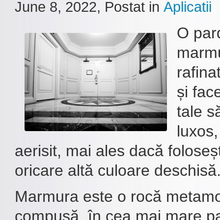
June 8, 2022
, Postat in
Aplicatii
O par
marmu
rafina
și fac
tale s
luxos,
aerisit, mai ales dacă foloseș
oricare altă culoare deschisă
Marmura este o rocă metamor
compusă, în cea mai mare part