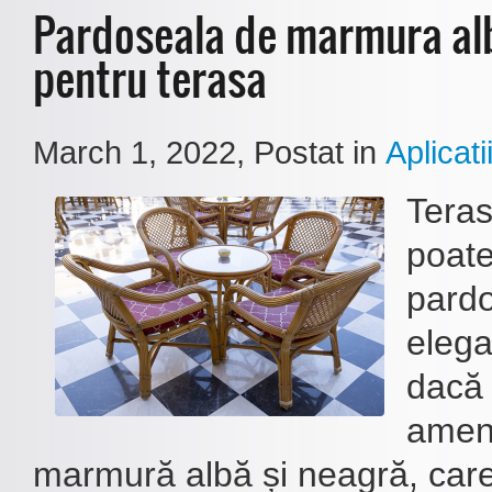
Pardoseala de marmura alb
pentru terasa
March 1, 2022
, Postat in
Aplicati
Teras
poate
pardo
elegan
dacă 
amen
marmură albă și neagră, care