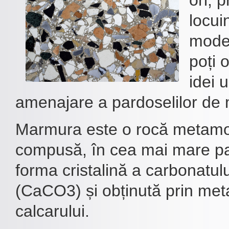
ori, p
locui
model
poți 
idei 
amenajare a pardoselilor de
Marmura este o rocă metamor
compusă, în cea mai mare part
forma cristalină a carbonatulu
(CaCO3) și obținută prin me
calcarului.