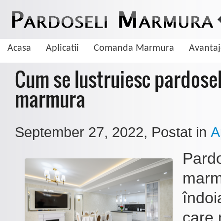
Acasa
Aplicatii
Comanda Marmura
Avanta
Cum se lustruiesc pardosel
marmura
September 27, 2022
, Postat in
A
Pardo
marmu
îndoi
Cum sa cureti pardoseala de marmura
care 
Curatarea pardoselilor de marmura se face foarte usor insa trebuie sa tinet