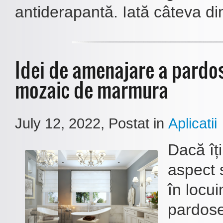
antiderapantă. Iată câteva din
Idei de amenajare a pardos
mozaic de marmura
July 12, 2022
, Postat in
Aplicatii
Dacă îți
aspect s
în locui
pardose