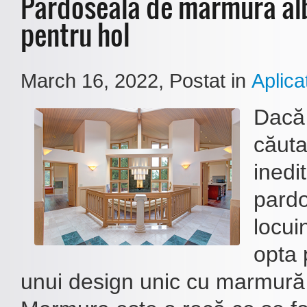
Pardoseala de marmura alb
pentru hol
March 16, 2022
, Postat in
Aplicat
Dacă 
căuta
inedi
pardo
locuin
opta 
unui design unic cu marmură 