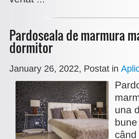
Pardoseala de marmura ma
dormitor
January 26, 2022
, Postat in
Aplic
Pard
marm
una d
bune 
când 