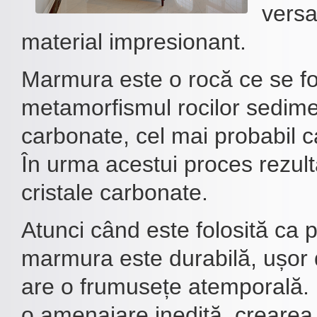
versat
material impresionant.
Marmura este o rocă ce se f
metamorfismul rocilor sedim
carbonate, cel mai probabil ca
În urma acestui proces rezul
cristale carbonate.
Atunci când este folosită ca 
marmura este durabilă, ușor d
are o frumusețe atemporală. 
o amenajare inedită, crearea