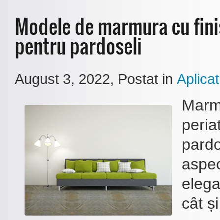
Modele de marmura cu fini
pentru pardoseli
August 3, 2022
, Postat in
Aplicati
Marmu
peria
pardo
aspec
elega
cât ș