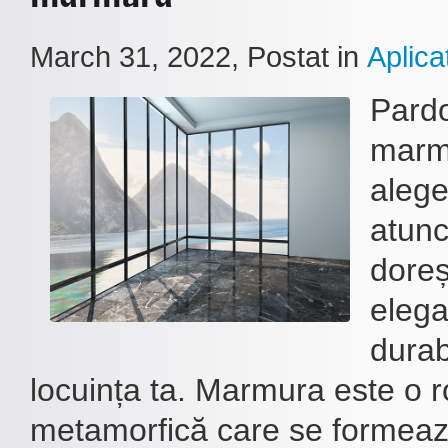
March 31, 2022
, Postat in
Aplicat
Pardo
marm
alege
atunc
doreș
elegan
durabi
locuința ta. Marmura este o 
metamorfică care se formeaz