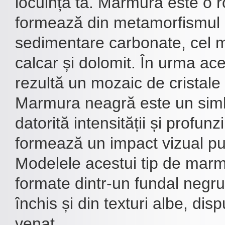
locuința ta. Marmura este o 
formează din metamorfismul r
sedimentare carbonate, cel m
calcar și dolomit. În urma ac
rezultă un mozaic de cristale
Marmura neagră este un simbo
datorită intensității și profunz
formează un impact vizual put
Modelele acestui tip de mar
formate dintr-un fundal negru
închis și din texturi albe, di
venat ...