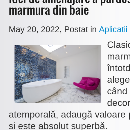
marmura din baie
May 20, 2022
, Postat in
Aplicatii
Clasi
marm
întot
alege
când 
decor
atemporală, adaugă valoare pr
și este absolut superbă.