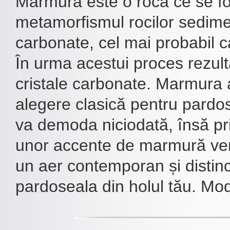
Marmura este o rocă ce se f
metamorfismul rocilor sedim
carbonate, cel mai probabil ca
În urma acestui proces rezul
cristale carbonate. Marmura 
alegere clasică pentru pardos
va demoda niciodată, însă p
unor accente de marmură ver
un aer contemporan și distinc
pardoseala din holul tău. Mode