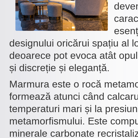
deven
carac
esenț
designului oricărui spațiu al lo
deoarece pot evoca atât opule
și discreție și eleganță.
Marmura este o rocă metamor
formează atunci când calcaru
temperaturi mari și la presiu
metamorfismului. Este comp
minerale carbonate recristali