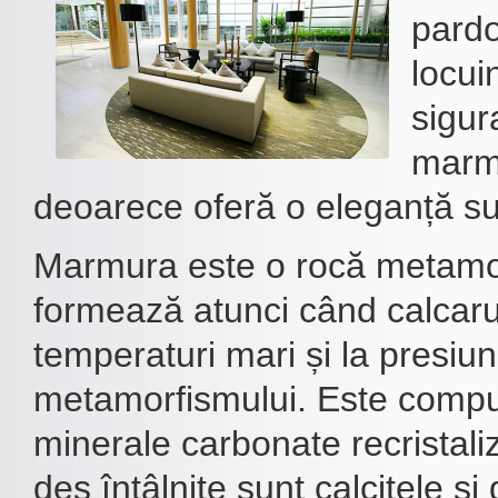
pardos
locui
sigur
marm
deoarece oferă o eleganță su
Marmura este o rocă metamor
formează atunci când calcaru
temperaturi mari și la presiu
metamorfismului. Este comp
minerale carbonate recristali
des întâlnite sunt calcitele și