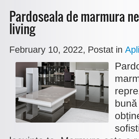
Pardoseala de marmura ne
living
February 10, 2022
, Postat in
Apli
Pard
marm
repre
bună 
obțin
sofist