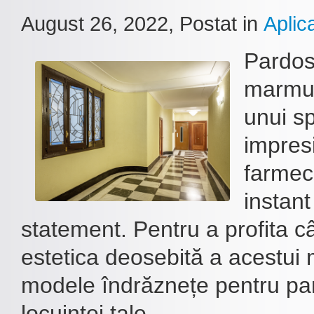
August 26, 2022
, Postat in
Aplica
Pardos
marmur
unui s
impresi
farmec,
instant
statement. Pentru a profita c
estetica deosebită a acestui 
modele îndrăznețe pentru par
locuinței tale.