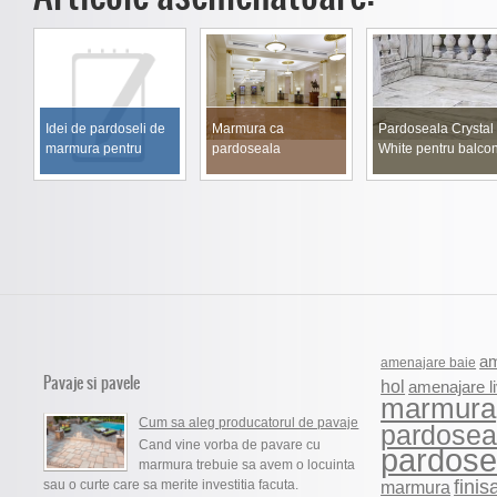
Idei de pardoseli de
Marmura ca
Pardoseala Crystal
marmura pentru
pardoseala
White pentru balco
dormitor
sustenabila
am
amenajare baie
Pavaje si pavele
hol
amenajare li
marmura
Cum sa aleg producatorul de pavaje
pardosea
Cand vine vorba de pavare cu
pardosel
marmura trebuie sa avem o locuinta
finis
sau o curte care sa merite investitia facuta.
marmura