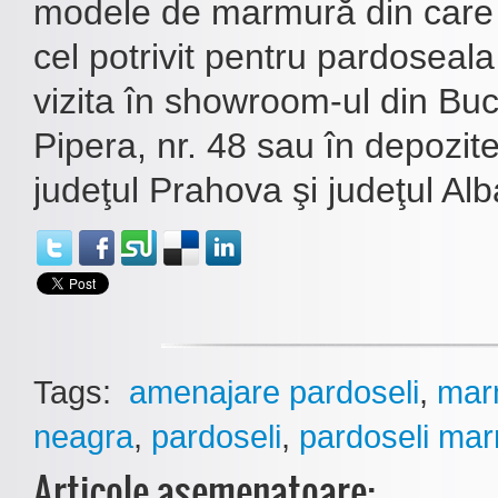
modele de marmură din care î
cel potrivit pentru pardoseala
vizita în showroom-ul din Bu
Pipera, nr. 48 sau în depozite
judeţul Prahova şi judeţul Alb
Tags:
amenajare pardoseli
,
mar
neagra
,
pardoseli
,
pardoseli ma
Articole asemenatoare: