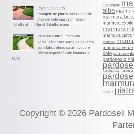
ma
amenajare
Pavaje din piatra
alba
marmura
Pavajele de piatra
au fost folosite
marmura buca
inca din cele mai vechi timpuri
marmura exotic
datorita utilitatii lor si datorita aspec...
marmura int
marmura lustrui
Pavarea curtii cu marmura
marmu
Atunci când vine vorba de pavarea
medalion
marmura verde
curții tale, trebuie să ai în vedere
baie
câteva aspecte foarte importante
pardoseala
atunci...
pardoseala ho
pardose
pardoseala marmura 
pardosel
marmur
piatr
pavele
Copyright © 2026
Pardoseli 
Part