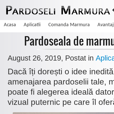
Acasa
Aplicatii
Comanda Marmura
Avanta
Pardoseala de marmu
August 26, 2019
, Postat in
Aplica
Dacă îți dorești o idee inedit
amenajarea pardoselii tale,
poate fi alegerea ideală dator
vizual puternic pe care îl ofer
De ce sa aleg pardoseala din marmura
Cum sa cureti pardoseala de marmura
Marmura este una dintre cele mai cautate pietre naturale cand vine vorba 
Curatarea pardoselilor de marmura se face foarte usor insa trebuie sa tinet