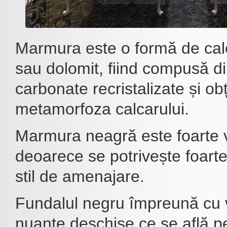
Marmura este o formă de cal
sau dolomit, fiind compusă d
carbonate recristalizate și ob
metamorfoza calcarului.
Marmura neagră este foarte v
deoarece se potrivește foarte
stil de amenajare.
Fundalul negru împreună cu v
nuanțe deschise ce se află p