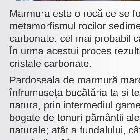
Marmura este o rocă ce se f
metamorfismul rocilor sedim
carbonate, cel mai probabil ca
În urma acestui proces rezul
cristale carbonate.
Pardoseala de marmură mar
înfrumuseța bucătăria ta și t
natura, prin intermediul gam
bogate de tonuri pământii ale
naturale; atât a fundalului, cât