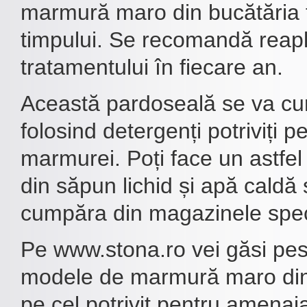
marmură maro din bucătăria t
timpului. Se recomandă reap
tratamentului în fiecare an.
Această pardoseală se va cur
folosind detergenți potriviți p
marmurei. Poți face un astfel
din săpun lichid și apă caldă s
cumpăra din magazinele spec
Pe www.stona.ro vei găsi pes
modele de marmură maro din 
pe cel potrivit pentru amenaj