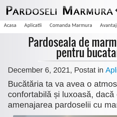
Acasa
Aplicatii
Comanda Marmura
Avanta
Pardoseala de marm
pentru bucata
December 6, 2021
, Postat in
Apli
Bucătăria ta va avea o atmos
confortabilă și luxoasă, dacă
amenajarea pardoselii cu m
De ce sa aleg pardoseala din marmura
Cum sa cureti pardoseala de marmura
Marmura este una dintre cele mai cautate pietre naturale cand vine vorba 
Curatarea pardoselilor de marmura se face foarte usor insa trebuie sa tinet