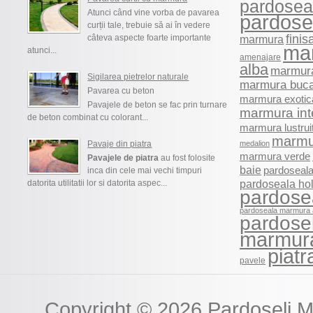
pardosea
Atunci când vine vorba de pavarea
pardosel
curții tale, trebuie să ai în vedere
finis
câteva aspecte foarte importante
marmura
ma
atunci...
amenajare
alba
marmura
Sigilarea pietrelor naturale
marmura buca
Pavarea cu beton
marmura exotic
Pavajele de beton se fac prin turnare
marmura int
de beton combinat cu colorant...
marmura lustrui
marmu
Pavaje din piatra
medalion
marmura verde
Pavajele de piatra
au fost folosite
baie
pardoseala
inca din cele mai vechi timpuri
pardoseala ho
datorita utilitatii lor si datorita aspec...
pardose
pardoseala marmura 
pardosel
marmur
piatr
pavele
Copyright © 2026
Pardoseli 