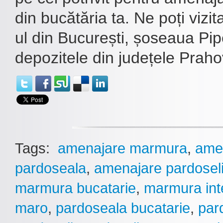
din bucătăria ta. Ne poți viz
ul din București, șoseaua Pipe
depozitele din județele Praho
Tags:
amenajare marmura
,
ame
pardoseala
,
amenajare pardosel
marmura bucatarie
,
marmura inte
maro
,
pardoseala bucatarie
,
par