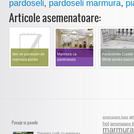
pardoseli
,
pardoseli marmura
,
pi
Articole asemenatoare:
Idei de pardoseli de
Marmura ca
Pardoseala Crystal
marmura pentru
pardoseala
White pentru balco
dormitor
sustenabila
am
amenajare baie
Pavaje si pavele
hol
amenajare li
marmura
Pavarea curtii cu marmura