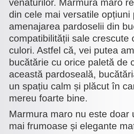
venaturilor. Marmura maro re
din cele mai versatile opțiuni
amenajarea pardoselii din buc
compatibilității sale crescute 
culori. Astfel că, vei putea a
bucătărie cu orice paletă de c
această pardoseală, bucătări
un spațiu calm și plăcut în car
mereu foarte bine.
Marmura maro nu este doar u
mai frumoase și elegante mat