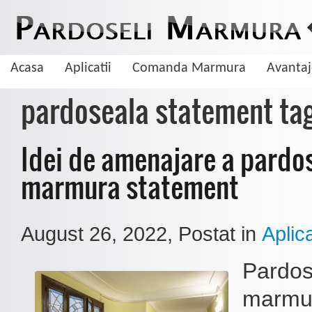
Acasa
Aplicatii
Comanda Marmura
Avanta
pardoseala statement ta
Idei de amenajare a pardos
marmura statement
August 26, 2022
, Postat in
Aplica
Pardos
De ce sa aleg pardoseala din marmura
marmur
Marmura este una dintre cele mai cautate pietre naturale cand vine vorba 