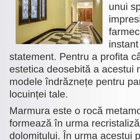
unui s
impresi
farmec,
instant
statement. Pentru a profita c
estetica deosebită a acestui 
modele îndrăznețe pentru par
locuinței tale.
Marmura este o rocă metamor
formează în urma recristalizări
dolomitului. În urma acestui 