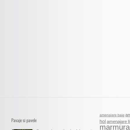
am
amenajare baie
Pavaje si pavele
hol
amenajare li
marmura