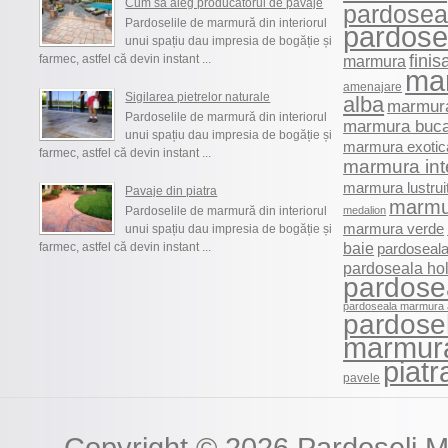
Cum sa aleg producatorul de pavaje
pardosea
Pardoselile de marmură din interiorul
pardosel
unui spațiu dau impresia de bogăție și
finis
farmec, astfel că devin instant ...
marmura
ma
amenajare
Sigilarea pietrelor naturale
alba
marmura
Pardoselile de marmură din interiorul
marmura buca
unui spațiu dau impresia de bogăție și
marmura exotic
farmec, astfel că devin instant ...
marmura int
marmura lustrui
Pavaje din piatra
marmu
Pardoselile de marmură din interiorul
medalion
marmura verde
unui spațiu dau impresia de bogăție și
baie
farmec, astfel că devin instant ...
pardoseala
pardoseala ho
pardose
pardoseala marmura 
pardosel
marmur
piatr
pavele
Copyright © 2026
Pardoseli 