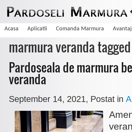
Acasa
Aplicatii
Comanda Marmura
Avanta
marmura veranda tagged
Pardoseala de marmura be
veranda
September 14, 2021
, Postat in
A
Amen
De ce sa aleg pardoseala din marmura
veran
Marmura este una dintre cele mai cautate pietre naturale cand vine vorba 