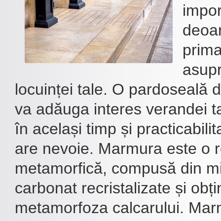
impor
deoar
prima
asupr
locuinței tale. O pardoseală
va adăuga interes verandei tal
în același timp și practicabili
are nevoie. Marmura este o 
metamorfică, compusă din mi
carbonat recristalizate și obți
metamorfoza calcarului. Mar