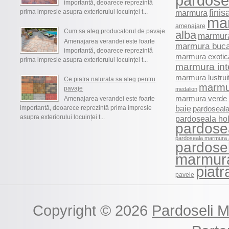
pardosel
importantă, deoarece reprezintă
finis
prima impresie asupra exteriorului locuinței t...
marmura
ma
amenajare
Cum sa aleg producatorul de pavaje
alba
marmura
Amenajarea verandei este foarte
marmura buca
importantă, deoarece reprezintă
marmura exotic
prima impresie asupra exteriorului locuinței t...
marmura int
marmura lustrui
Ce piatra naturala sa aleg pentru
marmu
pavaje
medalion
marmura verde
Amenajarea verandei este foarte
baie
importantă, deoarece reprezintă prima impresie
pardoseala
asupra exteriorului locuinței t...
pardoseala ho
pardose
pardoseala marmura 
pardosel
marmur
piatr
pavele
Copyright © 2026
Pardoseli 