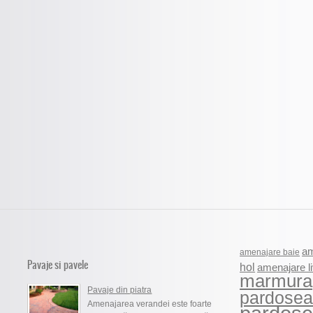
am
amenajare baie
Pavaje si pavele
hol
amenajare li
marmura
Pavaje din piatra
pardosea
Amenajarea verandei este foarte