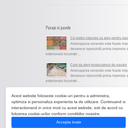
Pavaje si pavele
Ce piatra naturala sa aleg pentru pa
Amenajarea verandei este foarte imp
deoarece reprezintă prima impresie 
exteriorului locuinței ...
Cum sa aleg producatorul de pavaje
Amenajarea verandei este foarte imp
deoarece reprezintă prima impresie 
exteriorului locuinței ...
Sigilarea pietrelor naturale
Acest website foloseste cookie-uri pentru a administra,
Amenajarea verandei este foarte imp
optimiza si personaliza experienta ta de utilizare. Continuand si
deoarece reprezintă prima impresie 
interactionand in orice mod cu acest website, esti de acord cu
exteriorului locuinței ...
folosirea cookie-urilor conform conditiilor noastre.
Accepta toate