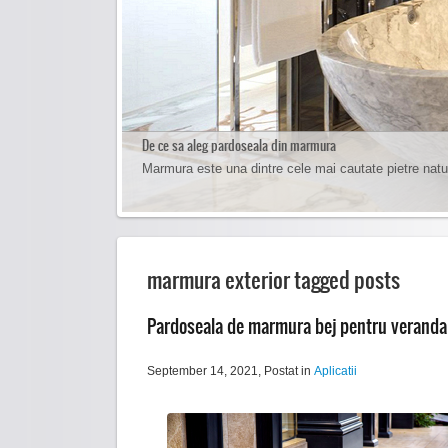
De ce sa aleg pardoseala din marmura
Cum sa cureti pardoseala de marmura
Marmura este una dintre cele mai cautate pietre natu
Curatarea pardoselilor de marmura se face foarte usor 
marmura exterior tagged posts
Pardoseala de marmura bej pentru veranda
September 14, 2021
, Postat in
Aplicatii