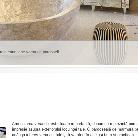
rale cand vine vorba de pardoseli...
insa trebuie sa tineti cont de anumite lucruri...
1
2
3
4
5
6
Amenajarea verandei este foarte importantă, deoarece reprezintă prim
impresie asupra exteriorului locuinței tale. O pardoseală de marmură b
adăuga interes verandei tale și îi va oferi în același timp și practicabili