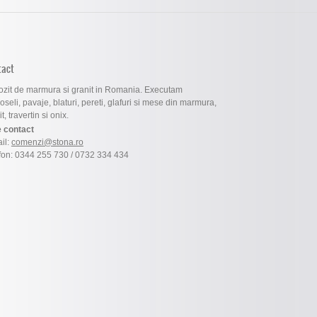
tact
zit de marmura si granit in Romania. Executam
oseli, pavaje, blaturi, pereti, glafuri si mese din marmura,
t, travertin si onix.
 contact
il:
comenzi@stona.ro
fon: 0344 255 730 / 0732 334 434