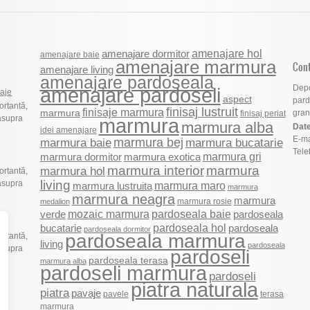
amenajare hol
amenajare dormitor
amenajare baie
amenajare marmura
Con
amenajare living
amenajare pardoseala
Depo
amenajare pardoseli
vaje
aspect
pard
ortantă,
finisaj lustruit
finisaje marmura
marmura
grani
finisaj periat
asupra
marmura
marmura alba
Date
idei amenajare
E-ma
marmura bej
marmura baie
marmura bucatarie
Tele
marmura gri
marmura dormitor
marmura exotica
marmura
marmura interior
marmura hol
ortantă,
living
asupra
marmura maro
marmura lustruita
marmura
marmura neagra
marmura
marmura rosie
medalion
mozaic marmura
pardoseala baie
verde
pardoseala
pardoseala hol
pardoseala
bucatarie
pardoseala dormitor
pardoseala marmura
ortantă,
living
pardoseala
asupra
pardoseli
pardoseala terasa
marmura alba
pardoseli marmura
pardoseli
piatra naturala
piatra
pavaje
pavele
terasa
marmura