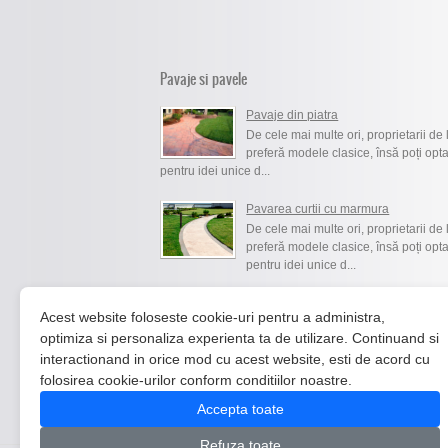
Pavaje si pavele
Pavaje din piatra
De cele mai multe ori, proprietarii de 
preferă modele clasice, însă poți opta
pentru idei unice d...
Pavarea curtii cu marmura
De cele mai multe ori, proprietarii de 
preferă modele clasice, însă poți opta
pentru idei unice d...
Sigilarea pietrelor naturale
Acest website foloseste cookie-uri pentru a administra,
De cele mai multe ori, proprietarii de 
optimiza si personaliza experienta ta de utilizare. Continuand si
preferă modele clasice, însă poți opta
interactionand in orice mod cu acest website, esti de acord cu
pentru idei unice d...
folosirea cookie-urilor conform conditiilor noastre.
Accepta toate
Refuza toate