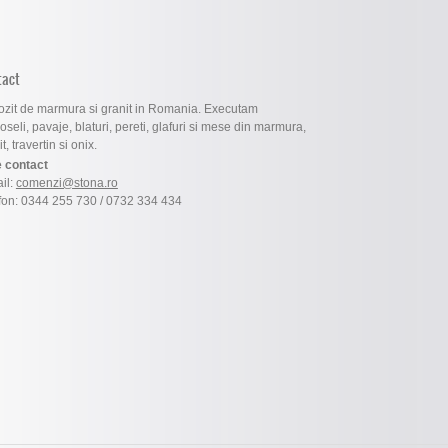
tact
zit de marmura si granit in Romania. Executam
oseli, pavaje, blaturi, pereti, glafuri si mese din marmura,
t, travertin si onix.
 contact
il:
comenzi@stona.ro
fon: 0344 255 730 / 0732 334 434