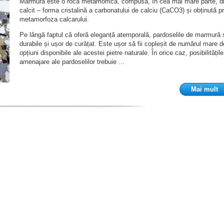
Marmura este o rocă metamorfică, compusă, în cea mai mare parte, d
calcit – forma cristalină a carbonatului de calciu (CaCO3) și obținută pr
metamorfoza calcarului.
Pe lângă faptul că oferă eleganță atemporală, pardoselile de marmură 
durabile și ușor de curățat. Este ușor să fii copleșit de numărul mare d
opțiuni disponibile ale acestei pietre naturale. În orice caz, posibilitățil
amenajare ale pardoselilor trebuie ...
Mai mult