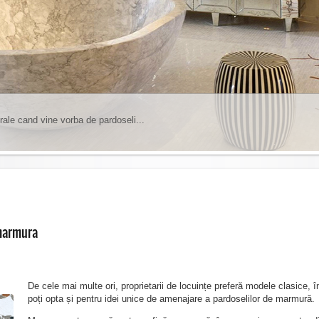
rale cand vine vorba de pardoseli...
insa trebuie sa tineti cont de anumite lucruri...
1
2
3
4
5
6
 marmura
De cele mai multe ori, proprietarii de locuințe preferă modele clasice, 
poți opta și pentru idei unice de amenajare a pardoselilor de marmură.