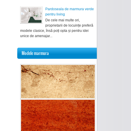
Pardoseala de marmura verde
pentru living
De cele mai multe ori,
proprietarii de locuințe preferă
modele clasice, însă poți opta și pentru idei
unice de amenajar...
Modele marmura