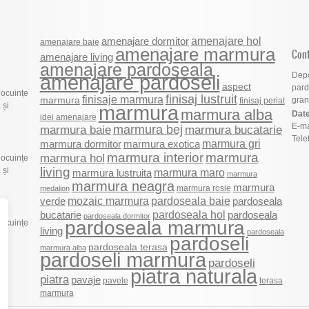
amenajare hol
amenajare dormitor
amenajare baie
amenajare marmura
Con
amenajare living
amenajare pardoseala
Depo
amenajare pardoseli
aspect
pard
locuințe
finisaj lustruit
finisaje marmura
marmura
grani
finisaj periat
 și
marmura
marmura alba
Date
idei amenajare
E-ma
marmura bej
marmura baie
marmura bucatarie
Tele
marmura gri
marmura dormitor
marmura exotica
marmura
marmura interior
marmura hol
locuințe
living
 și
marmura maro
marmura lustruita
marmura
marmura neagra
marmura
marmura rosie
medalion
mozaic marmura
pardoseala baie
verde
pardoseala
pardoseala hol
pardoseala
bucatarie
pardoseala dormitor
pardoseala marmura
locuințe
living
pardoseala
 și
pardoseli
pardoseala terasa
marmura alba
pardoseli marmura
pardoseli
piatra naturala
piatra
pavaje
pavele
terasa
marmura