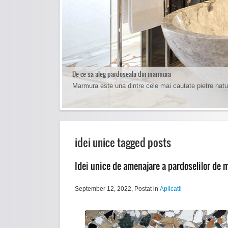
De ce sa aleg pardoseala din marmura
Cum sa cureti pardoseala de marmura
Marmura este una dintre cele mai cautate pietre natu
Curatarea pardoselilor de marmura se face foarte usor 
idei unice tagged posts
Idei unice de amenajare a pardoselilor de
September 12, 2022
, Postat in
Aplicatii