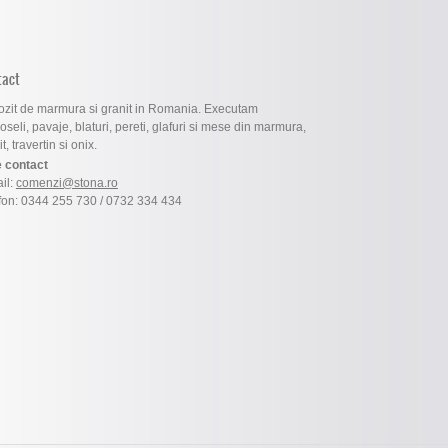
tact
zit de marmura si granit in Romania. Executam
oseli, pavaje, blaturi, pereti, glafuri si mese din marmura,
t, travertin si onix.
 contact
il:
comenzi@stona.ro
fon: 0344 255 730 / 0732 334 434