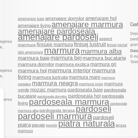
amenajare hol
amenajare dormitor
amenajare baie
amenajare marmura
Con
amenajare living
amenajare pardoseala
Depo
amenajare pardoseli
aspect
pard
legerea
finisaj lustruit
finisaje marmura
marmura
grani
finisaj periat
e,
marmura
marmura alba
Date
idei amenajare
E-ma
marmura bej
marmura baie
marmura bucatarie
Tele
marmura gri
marmura dormitor
marmura exotica
marmura
marmura interior
marmura hol
legerea
living
e,
marmura maro
marmura lustruita
marmura
marmura neagra
marmura
marmura rosie
medalion
mozaic marmura
pardoseala baie
verde
pardoseala
pardoseala hol
pardoseala
bucatarie
pardoseala dormitor
pardoseala marmura
legerea
living
pardoseala
e,
pardoseli
pardoseala terasa
marmura alba
pardoseli marmura
pardoseli
piatra naturala
piatra
pavaje
pavele
terasa
marmura