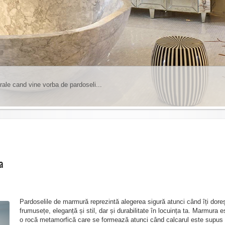
rale cand vine vorba de pardoseli...
insa trebuie sa tineti cont de anumite lucruri...
1
2
3
4
5
6
a
Pardoselile de marmură reprezintă alegerea sigură atunci când îți doreș
frumusețe, eleganță și stil, dar și durabilitate în locuința ta. Marmura e
o rocă metamorfică care se formează atunci când calcarul este supus 