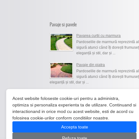
Pavaje si pavele
Pavarea curtii cu marmura
Pardoselile de marmură reprezintă a
sigură atunci când îți dorești frumuseț
eleganță și stil, dar și ...
Pavaje din piatra
Pardoselile de marmură reprezintă a
sigură atunci când îți dorești frumuseț
eleganță și stil, dar și ...
Cum sa aleg producatorul de pavaje
Acest website foloseste cookie-uri pentru a administra,
Pardoselile de marmură reprezintă a
optimiza si personaliza experienta ta de utilizare. Continuand si
sigură atunci când îți dorești frumuseț
interactionand in orice mod cu acest website, esti de acord cu
eleganță și stil, dar și ...
folosirea cookie-urilor conform conditiilor noastre.
Accepta toate
Refuza toate