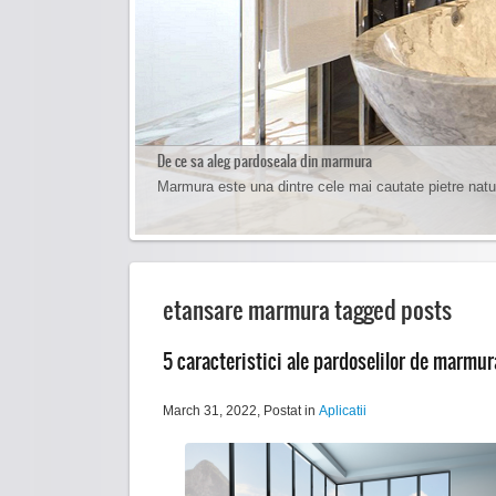
De ce sa aleg pardoseala din marmura
Cum sa cureti pardoseala de marmura
Marmura este una dintre cele mai cautate pietre natu
Curatarea pardoselilor de marmura se face foarte usor 
etansare marmura tagged posts
5 caracteristici ale pardoselilor de marmur
March 31, 2022
, Postat in
Aplicatii