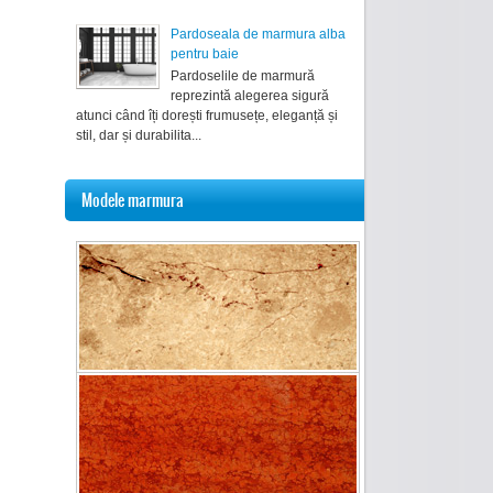
Pardoseala de marmura alba
pentru baie
Pardoselile de marmură
reprezintă alegerea sigură
atunci când îți dorești frumusețe, eleganță și
stil, dar și durabilita...
Modele marmura