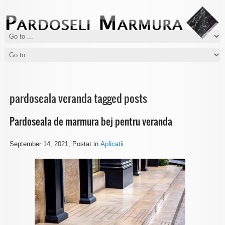
De ce sa aleg pardoseala din marmura
Cum sa cureti pardoseala de marmura
Marmura este una dintre cele mai cautate pietre naturale cand vine
Curatarea pardoselilor de marmura se face foarte usor insa trebuie sa
vorba de pardoseli...
tineti cont de anumite lucruri...
pardoseala veranda tagged posts
Pardoseala de marmura bej pentru veranda
September 14, 2021
, Postat in
Aplicatii