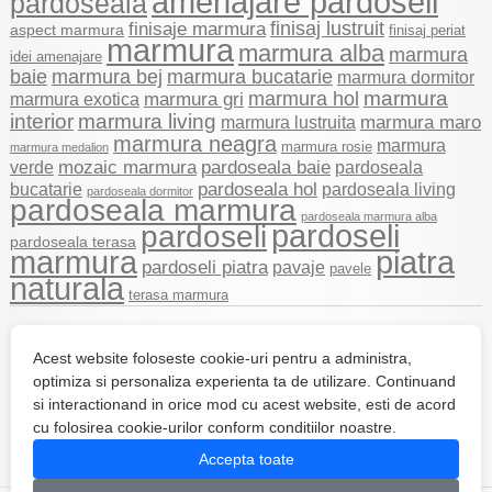
amenajare pardoseli
pardoseala
finisaj lustruit
finisaje marmura
aspect marmura
finisaj periat
marmura
marmura alba
marmura
idei amenajare
marmura bej
baie
marmura bucatarie
marmura dormitor
marmura
marmura hol
marmura gri
marmura exotica
marmura living
interior
marmura lustruita
marmura maro
marmura neagra
marmura
marmura rosie
marmura medalion
verde
mozaic marmura
pardoseala baie
pardoseala
pardoseala hol
pardoseala living
bucatarie
pardoseala dormitor
pardoseala marmura
pardoseala marmura alba
pardoseli
pardoseli
pardoseala terasa
marmura
piatra
pardoseli piatra
pavaje
pavele
naturala
terasa marmura
Contact
Acest website foloseste cookie-uri pentru a administra,
Depozit de marmura si granit in Romania. Executam pardoseli, pavaje,
optimiza si personaliza experienta ta de utilizare. Continuand
blaturi, pereti, glafuri si mese din marmura, granit, travertin si onix.
si interactionand in orice mod cu acest website, esti de acord
Date contact
cu folosirea cookie-urilor conform conditiilor noastre.
E-mail:
comenzi@stona.ro
Telefon: 0344 255 730 / 0732 334 434
Accepta toate