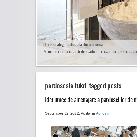
De ce sa aleg pardoseala din marmura
Cum sa cureti pardoseala de marmura
Marmura este una dintre cele mai cautate pietre natu
Curatarea pardoselilor de marmura se face foarte usor 
pardoseala tukdi tagged posts
Idei unice de amenajare a pardoselilor de
September 12, 2022
, Postat in
Aplicatii