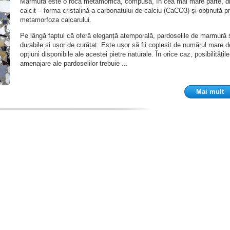
Marmura este o rocă metamorfică, compusă, în cea mai mare parte, d
calcit – forma cristalină a carbonatului de calciu (CaCO3) și obținută pr
metamorfoza calcarului.
Pe lângă faptul că oferă eleganță atemporală, pardoselile de marmură 
durabile și ușor de curățat. Este ușor să fii copleșit de numărul mare d
opțiuni disponibile ale acestei pietre naturale. În orice caz, posibilitățil
amenajare ale pardoselilor trebuie ...
Mai mult