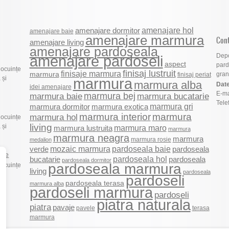
amenajare hol
amenajare dormitor
amenajare baie
amenajare marmura
Con
amenajare living
amenajare pardoseala
Depo
amenajare pardoseli
aspect
pard
locuințe
finisaj lustruit
finisaje marmura
marmura
grani
finisaj periat
 și
marmura
marmura alba
Date
idei amenajare
E-ma
marmura bej
marmura baie
marmura bucatarie
Tele
marmura gri
marmura dormitor
marmura exotica
marmura
marmura interior
marmura hol
locuințe
living
 și
marmura maro
marmura lustruita
marmura
marmura neagra
marmura
marmura rosie
medalion
mozaic marmura
pardoseala baie
verde
pardoseala
vaje
pardoseala hol
pardoseala
bucatarie
pardoseala dormitor
pardoseala marmura
locuințe
living
pardoseala
 și
pardoseli
pardoseala terasa
marmura alba
pardoseli marmura
pardoseli
piatra naturala
piatra
pavaje
pavele
terasa
marmura