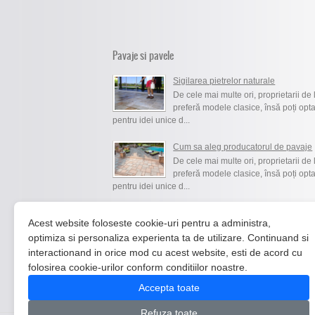
Pavaje si pavele
Sigilarea pietrelor naturale
De cele mai multe ori, proprietarii de 
preferă modele clasice, însă poți opta
pentru idei unice d...
Cum sa aleg producatorul de pavaje
De cele mai multe ori, proprietarii de 
preferă modele clasice, însă poți opta
pentru idei unice d...
Ce piatra naturala sa aleg pentru pa
Acest website foloseste cookie-uri pentru a administra,
De cele mai multe ori, proprietarii de 
optimiza si personaliza experienta ta de utilizare. Continuand si
preferă modele clasice, însă poți opta
interactionand in orice mod cu acest website, esti de acord cu
pentru idei unice d...
folosirea cookie-urilor conform conditiilor noastre.
Accepta toate
Refuza toate