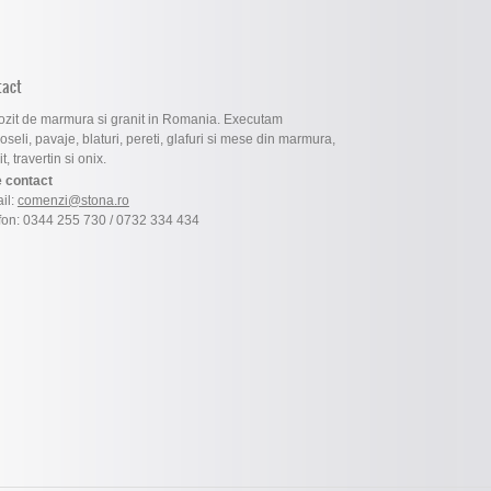
tact
zit de marmura si granit in Romania. Executam
oseli, pavaje, blaturi, pereti, glafuri si mese din marmura,
t, travertin si onix.
 contact
il:
comenzi@stona.ro
fon: 0344 255 730 / 0732 334 434