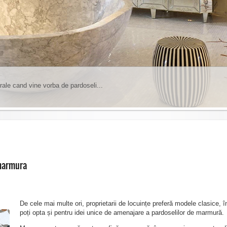
rale cand vine vorba de pardoseli...
insa trebuie sa tineti cont de anumite lucruri...
1
2
3
4
5
6
 marmura
De cele mai multe ori, proprietarii de locuințe preferă modele clasice, 
poți opta și pentru idei unice de amenajare a pardoselilor de marmură.