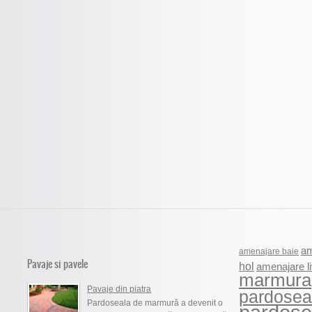
am
amenajare baie
Pavaje si pavele
hol
amenajare li
marmura
Pavaje din piatra
pardosea
Pardoseala de marmură a devenit o