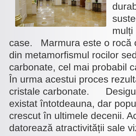
durab
suste
mulți
case. Marmura este o rocă 
din metamorfismul rocilor se
carbonate, cel mai probabil ca
În urma acestui proces rezul
cristale carbonate. Desigu
existat întotdeauna, dar popu
crescut în ultimele decenii. A
datorează atractivității sale v