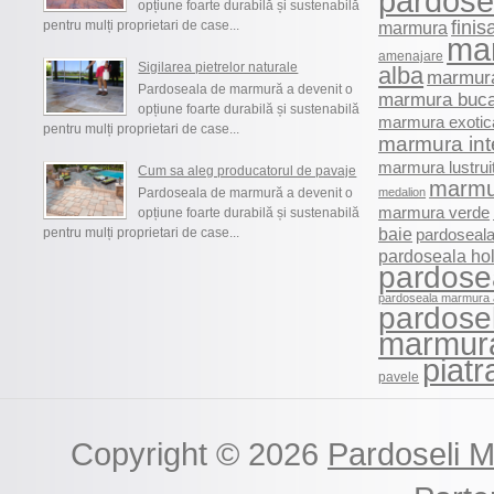
pardosel
opțiune foarte durabilă și sustenabilă
finis
pentru mulți proprietari de case...
marmura
ma
amenajare
Sigilarea pietrelor naturale
alba
marmura
Pardoseala de marmură a devenit o
marmura buca
opțiune foarte durabilă și sustenabilă
marmura exotic
pentru mulți proprietari de case...
marmura int
marmura lustrui
Cum sa aleg producatorul de pavaje
marmu
Pardoseala de marmură a devenit o
medalion
marmura verde
opțiune foarte durabilă și sustenabilă
baie
pentru mulți proprietari de case...
pardoseala
pardoseala ho
pardose
pardoseala marmura 
pardosel
marmur
piatr
pavele
Copyright © 2026
Pardoseli 