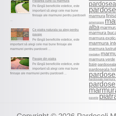
Pavarea curtii cu marmura
pardosea
Pe lângă beneficiile estetice, este
pardosel
important să alegi cele mai bune
finis
finisaje ale marmurei pentru pardoseli
marmura
ma
...
amenajare
alba
marmura
Ce piatra naturala sa aleg pentru
marmura buca
pavaje
marmura exotic
Pe lângă beneficiile estetice, este
marmura int
important să alegi cele mai bune finisaje ale
marmura lustrui
marmurei pentru pardoseli ...
marmu
medalion
Pavaje din piatra
marmura verde
baie
Pe lângă beneficiile estetice, este
pardoseala
important să alegi cele mai bune
pardoseala ho
pardose
finisaje ale marmurei pentru pardoseli ...
pardoseala marmura 
pardosel
marmur
piatr
pavele
Copyright © 2026
Pardoseli 