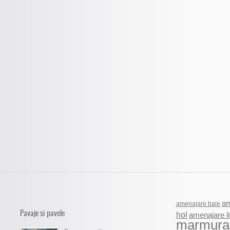
am
amenajare baie
Pavaje si pavele
hol
amenajare li
marmura