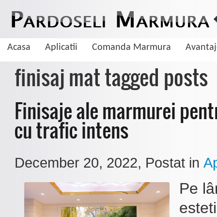
Acasa
Aplicatii
Comanda Marmura
Avanta
finisaj mat tagged posts
Finisaje ale marmurei pent
cu trafic intens
December 20, 2022
, Postat in
Ap
Pe lâ
De ce sa aleg pardoseala din marmura
estet
Marmura este una dintre cele mai cautate pietre naturale cand vine vorba 