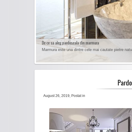
De ce sa aleg pardoseala din marmura
Cum sa cureti pardoseala de marmura
Marmura este una dintre cele mai cautate pietre natu
Curatarea pardoselilor de marmura se face foarte usor 
Pardo
August 26, 2019
, Postat in