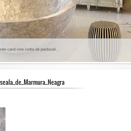
rale cand vine vorba de pardoseli...
insa trebuie sa tineti cont de anumite lucruri...
1
2
3
4
5
6
seala_de_Marmura_Neagra