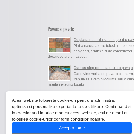
Pavaje si pavele
Ce piatra naturala sa aleg pentru pa
Piatra naturala este folosita in constu
designeri, arhitecti si de constructori
deoarece are un aspect...
Cum sa aleg producatorul de pavaje
Cand vine vorba de pavare cu marm
trebuie sa avem o locuinta sau o curt
merite investitia facuta.
Pavaje din piatra
Acest website foloseste cookie-uri pentru a administra,
Pavajele de piatra
au fost folosite in
optimiza si personaliza experienta ta de utilizare. Continuand si
cele mai vechi timpuri datorita utilitatii
interactionand in orice mod cu acest website, esti de acord cu
datorita aspe...
folosirea cookie-urilor conform conditiilor noastre.
Accepta toate