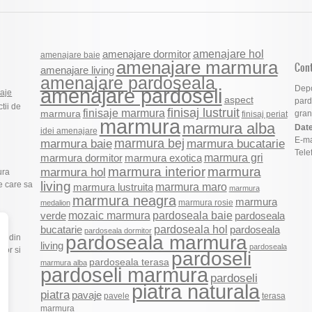
amenajare hol
amenajare dormitor
amenajare baie
amenajare marmura
Con
amenajare living
amenajare pardoseala
Depo
amenajare pardoseli
vaje
aspect
pard
ctii de
finisaj lustruit
finisaje marmura
marmura
grani
finisaj periat
marmura
marmura alba
Date
idei amenajare
E-ma
marmura bej
marmura baie
marmura bucatarie
Tele
marmura gri
marmura dormitor
marmura exotica
marmura
marmura interior
marmura hol
ura
living
e care sa
marmura maro
marmura lustruita
marmura
marmura neagra
marmura
marmura rosie
medalion
mozaic marmura
pardoseala baie
verde
pardoseala
pardoseala hol
pardoseala
bucatarie
pardoseala dormitor
pardoseala marmura
ca din
living
pardoseala
 lor si
pardoseli
pardoseala terasa
marmura alba
pardoseli marmura
pardoseli
piatra naturala
piatra
pavaje
pavele
terasa
marmura