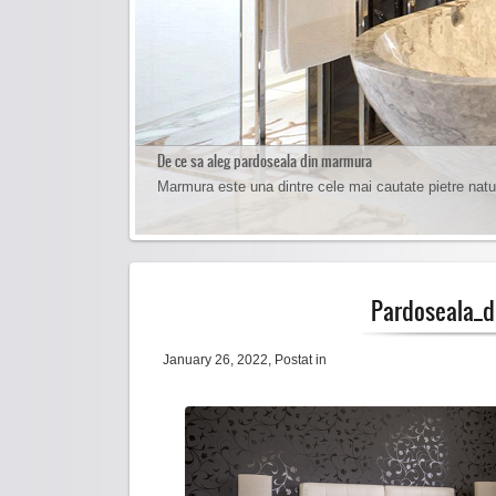
De ce sa aleg pardoseala din marmura
Cum sa cureti pardoseala de marmura
Marmura este una dintre cele mai cautate pietre natu
Curatarea pardoselilor de marmura se face foarte usor 
Pardoseala_
January 26, 2022
, Postat in