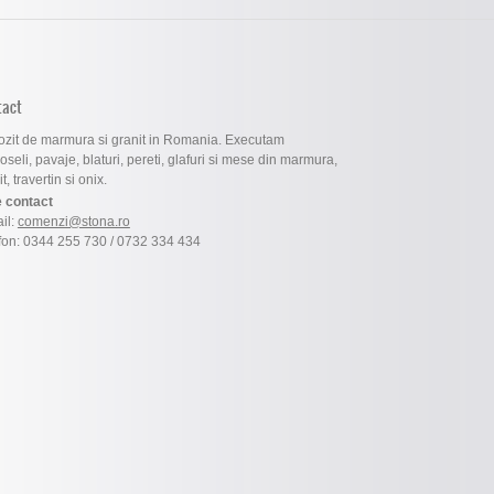
tact
zit de marmura si granit in Romania. Executam
oseli, pavaje, blaturi, pereti, glafuri si mese din marmura,
t, travertin si onix.
 contact
il:
comenzi@stona.ro
fon: 0344 255 730 / 0732 334 434