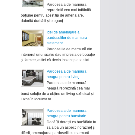
Pardoseala de marmură
reprezintă cea mai întâlnită
opțiune pentru acest tip de amenajare,
datorită durității și eleganț...
Idei de amenajare a
pardoselilor de marmura
statement
Pardoselile de marmură din
interiorul unui spațiu dau impresia de bogăție
și farmec, astfel că devin instant piese stat...
Pardoseala de marmura
neagra pentru living
Pardoseala de marmură
neagră reprezintă cea mai
bună soluție de a obține un living sofisticat și
luxos în locuința ta...
Pardoseala de marmura
neagra pentru bucatarie
Dacă îți dorești ca bucătăria ta
să aibă un aspect îndrăzneț și
diferit, amenajarea pardoselii cu marmură