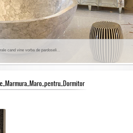
rale cand vine vorba de pardoseli...
insa trebuie sa tineti cont de anumite lucruri...
1
2
3
4
5
6
de_Marmura_Maro_pentru_Dormitor