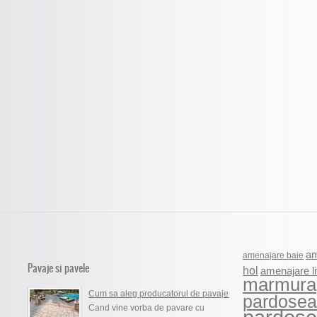
am
amenajare baie
Pavaje si pavele
hol
amenajare li
marmura
Cum sa aleg producatorul de pavaje
pardosea
Cand vine vorba de pavare cu