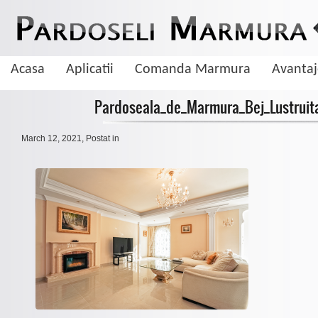
Acasa
Aplicatii
Comanda Marmura
Avanta
Pardoseala_de_Marmura_Bej_Lustruita
March 12, 2021
, Postat in
De ce sa aleg pardoseala din marmura
Marmura este una dintre cele mai cautate pietre naturale cand vine vorba 