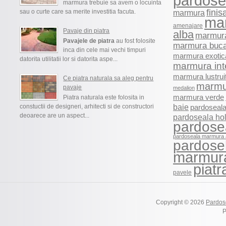
pardosel
marmura trebuie sa avem o locuinta
finis
sau o curte care sa merite investitia facuta.
marmura
ma
amenajare
Pavaje din piatra
alba
marmura
Pavajele de piatra
au fost folosite
marmura buca
inca din cele mai vechi timpuri
marmura exotic
datorita utilitatii lor si datorita aspe...
marmura int
marmura lustrui
Ce piatra naturala sa aleg pentru
marmu
pavaje
medalion
marmura verde
Piatra naturala este folosita in
baie
constuctii de designeri, arhitecti si de constructori
pardoseala
deoarece are un aspect...
pardoseala ho
pardose
pardoseala marmura 
pardosel
marmur
piatr
pavele
Copyright © 2026
Pardos
P