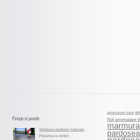
am
amenajare baie
Pavaje si pavele
hol
amenajare li
marmura
Sigilarea pietrelor naturale
pardosea
Pavarea cu beton