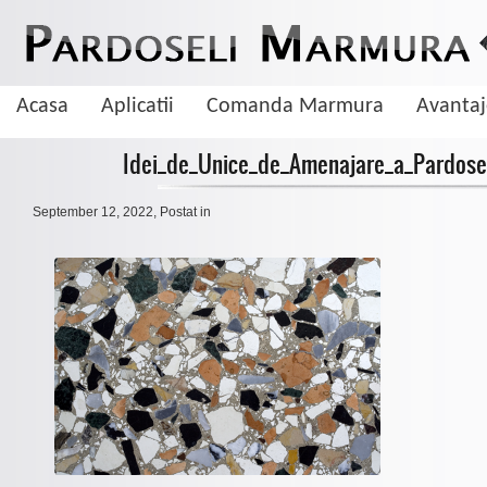
Acasa
Aplicatii
Comanda Marmura
Avanta
Idei_de_Unice_de_Amenajare_a_Pardose
September 12, 2022
, Postat in
De ce sa aleg pardoseala din marmura
Marmura este una dintre cele mai cautate pietre naturale cand vine vorba 