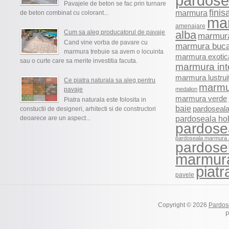
pardosel
Pavajele de beton se fac prin turnare
finis
marmura
de beton combinat cu colorant...
ma
amenajare
Cum sa aleg producatorul de pavaje
alba
marmura
Cand vine vorba de pavare cu
marmura buca
marmura trebuie sa avem o locuinta
marmura exotic
sau o curte care sa merite investitia facuta.
marmura int
marmura lustrui
Ce piatra naturala sa aleg pentru
marmu
pavaje
medalion
marmura verde
Piatra naturala este folosita in
baie
pardoseala
constuctii de designeri, arhitecti si de constructori
pardoseala ho
deoarece are un aspect...
pardose
pardoseala marmura 
pardosel
marmur
piatr
pavele
Copyright © 2026
Pardos
P