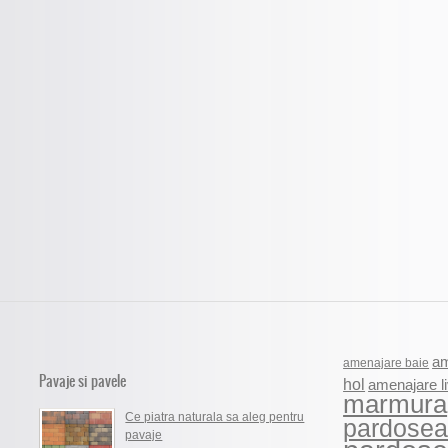
am
amenajare baie
Pavaje si pavele
hol
amenajare li
marmura
Ce piatra naturala sa aleg pentru
pardosea
pavaje