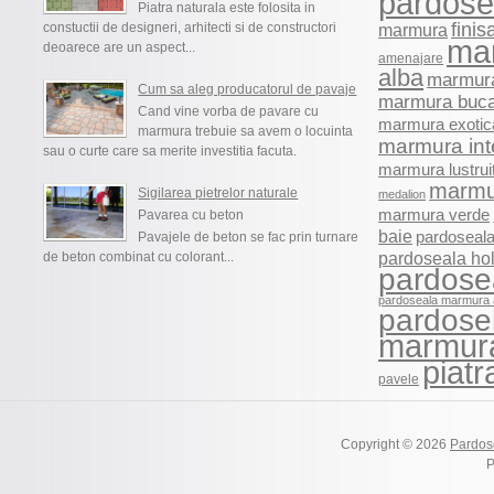
pardosel
Piatra naturala este folosita in
finis
constuctii de designeri, arhitecti si de constructori
marmura
ma
deoarece are un aspect...
amenajare
alba
marmura
Cum sa aleg producatorul de pavaje
marmura buca
Cand vine vorba de pavare cu
marmura exotic
marmura trebuie sa avem o locuinta
marmura int
sau o curte care sa merite investitia facuta.
marmura lustrui
marmu
Sigilarea pietrelor naturale
medalion
marmura verde
Pavarea cu beton
baie
pardoseala
Pavajele de beton se fac prin turnare
pardoseala ho
de beton combinat cu colorant...
pardose
pardoseala marmura 
pardosel
marmur
piatr
pavele
Copyright © 2026
Pardos
P