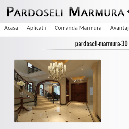
Acasa
Aplicatii
Comanda Marmura
Avanta
pardoseli-marmura-30
De ce sa aleg pardoseala din marmura
Marmura este una dintre cele mai cautate pietre naturale cand vine vorba 