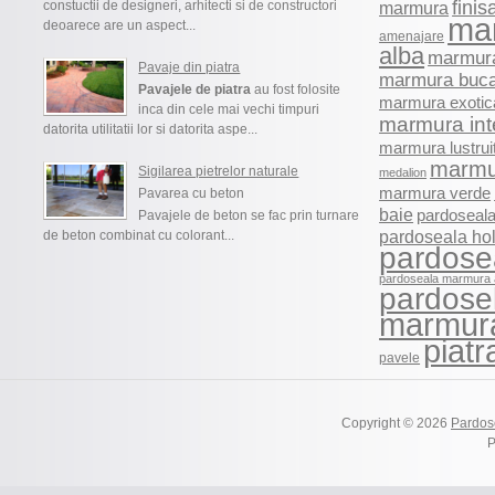
finis
constuctii de designeri, arhitecti si de constructori
marmura
ma
deoarece are un aspect...
amenajare
alba
marmura
Pavaje din piatra
marmura buca
Pavajele de piatra
au fost folosite
marmura exotic
inca din cele mai vechi timpuri
marmura int
datorita utilitatii lor si datorita aspe...
marmura lustrui
marmu
Sigilarea pietrelor naturale
medalion
marmura verde
Pavarea cu beton
baie
pardoseala
Pavajele de beton se fac prin turnare
pardoseala ho
de beton combinat cu colorant...
pardose
pardoseala marmura 
pardosel
marmur
piatr
pavele
Copyright © 2026
Pardos
P