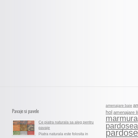
am
amenajare baie
Pavaje si pavele
hol
amenajare li
marmura
Ce piatra naturala sa aleg pentru
pardosea
pavaje
pardosel
Piatra naturala este folosita in