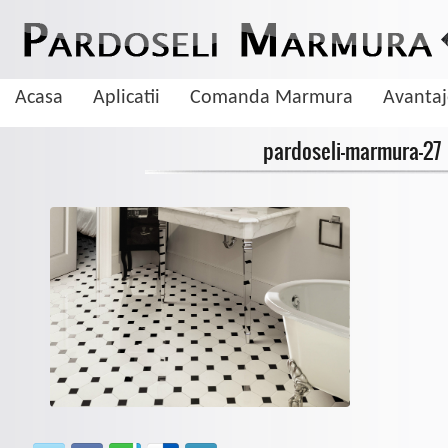
Acasa
Aplicatii
Comanda Marmura
Avanta
pardoseli-marmura-27
De ce sa aleg pardoseala din marmura
Marmura este una dintre cele mai cautate pietre naturale cand vine vorba 